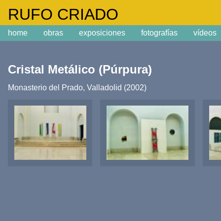
m
RUFO CRIADO
home
obras
exposiciones
fotografías
vídeos
Cristal Metálico (Púrpura)
Monasterio del Prado, Valladolid (2002)