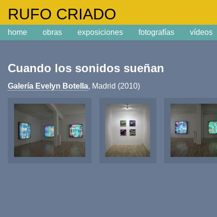
m
RUFO CRIADO
home
obras
exposiciones
fotografías
vídeos
Cuando los sonidos sueñan
Galería Evelyn Botella
, Madrid (2010)